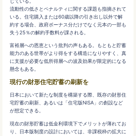
じている。
流動性の低さとペナルティに関する課題も指摘されて
いる。住宅購入または60歳以降の引き出し以外で解
約する場合、政府ボーナス分だけでなく元本の一部も
失う25％の解約手数料が課される。
富裕層への恩恵という批判の声もある。もともと貯蓄
能力のある世帯がより得をする構造になりやすく、真
に支援が必要な低所得層への波及効果が限定的になる
懸念もある。
現行の財形住宅貯蓄の刷新を
日本において新たな制度を構築する際、既存の財形住
宅貯蓄の刷新、あるいは「住宅版NISA」の創設など
が想定できる。
現在の財形貯蓄は低金利環境下でメリットが薄れてお
り、日本版制度の設計においては、非課税枠の拡大に