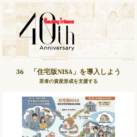
内
容
を
ス
キ
ッ
プ
36 「住宅版NISA」を導入しよう
若者の資産形成を支援する