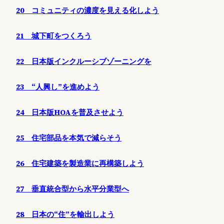
20 コミュニティの濃度を見える化しよう
21 城下町をつくろう
22 日本版インクルーシブゾーニングを
23 “人興し”を進めよう
24 日本版HOAを普及させよう
25 住宅部品を本気で減らそう
26 住宅建築を製造業に再構築しよう
27 垂直統合型から水平分業型へ
28 日本の“住”を輸出しよう