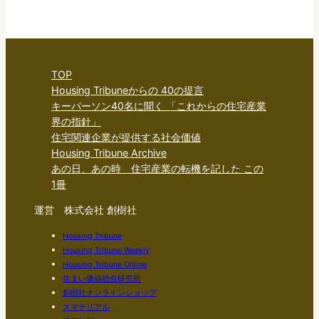
TOP
Housing Tribuneからの 40の提言
キーパーソン40名に聞く 「これからの住宅産業
界の指針」
住宅関連企業が提供する社会価値
Housing Tribune Archive
あの日、あの時 住宅産業の転機を記した この
1冊
運営 株式会社 創樹社
Housing Tribune
Housing Tribune Weekly
Housing Tribune Online
住まい価値総合研究所
創樹社オンラインショップ
スマテリアル