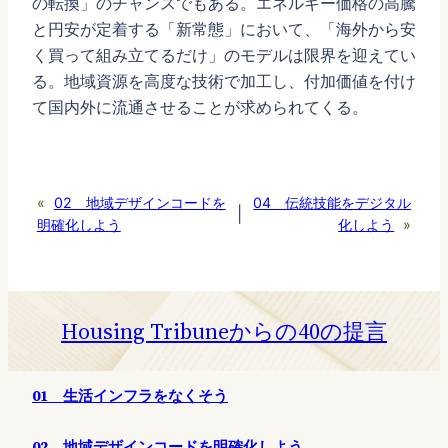
の転換」のチャンスでもある。エネルギー価格の高騰
と円安が定着する「新常態」において、「海外から安
く買って組み立てるだけ」のモデルは限界を迎えてい
る。地域資源を高度な技術で加工し、付加価値を付け
て国内外に流通させることが求められてくる。
«
02 地域デザインコードを
04 伝統技能をデジタル
|
明確化しよう
化しよう
»
Housing Tribuneからの40の提言
01 生活インフラをなくそう
02 地域デザインコードを明確化しよう