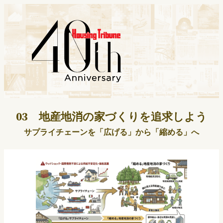
内
容
を
ス
キ
ッ
プ
03 地産地消の家づくりを追求しよう
サプライチェーンを「広げる」から「縮める」へ