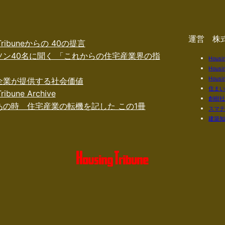
運営 株
 Tribuneからの 40の提言
ソン40名に聞く 「これからの住宅産業界の指
Housi
Housi
Housin
企業が提供する社会価値
住ま
ribune Archive
創樹
あの時 住宅産業の転機を記した この1冊
スマ
建築