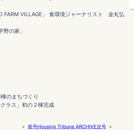
会
FARM VILLAGE」 食環境ジャーナリスト 金丸弘
e 平野の家」
1棟のまちづくり
ラクラス」初の２棟完成
«
前号
Housing Tribune ARCHIVE
次号
»