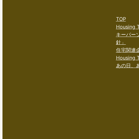
TOP
Housing
キーパー
針」
住宅関連
Housing T
あの日、