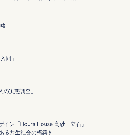
攻略
ィ入間」
い購入の実態調査」
「Hours House 高砂・立石」
序ある共生社会の構築を