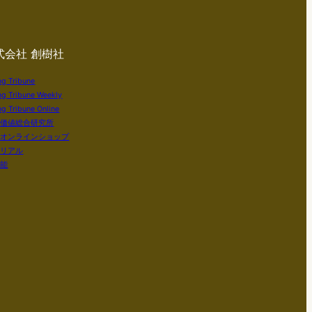
式会社 創樹社
ng Tribune
ng Tribune Weekly
g Tribune Online
い価値総合研究所
社オンラインショップ
テリアル
知能