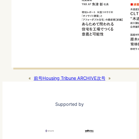
«
前号
Housing Tribune ARCHIVE
次号
»
Supported by