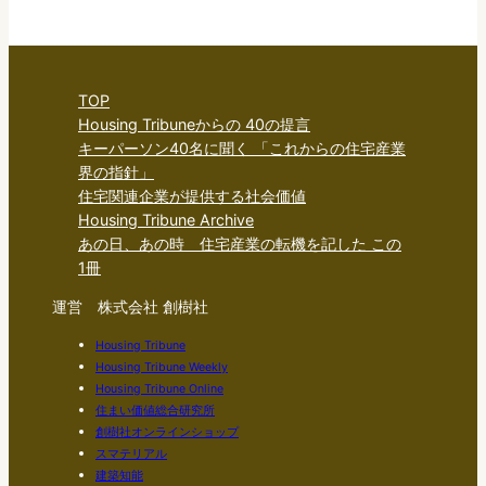
TOP
Housing Tribuneからの 40の提言
キーパーソン40名に聞く 「これからの住宅産業
界の指針」
住宅関連企業が提供する社会価値
Housing Tribune Archive
あの日、あの時 住宅産業の転機を記した この
1冊
運営 株式会社 創樹社
Housing Tribune
Housing Tribune Weekly
Housing Tribune Online
住まい価値総合研究所
創樹社オンラインショップ
スマテリアル
建築知能