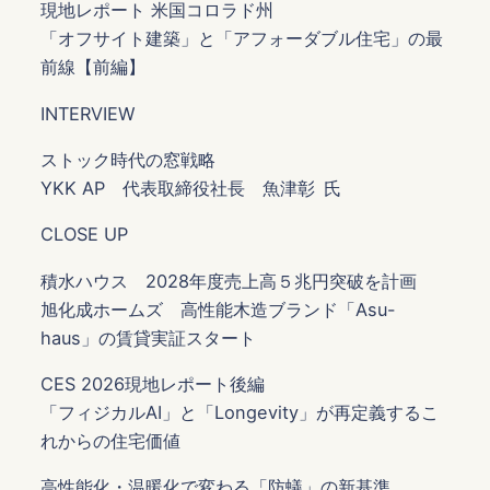
現地レポート 米国コロラド州
「オフサイト建築」と「アフォーダブル住宅」の最
前線【前編】
INTERVIEW
ストック時代の窓戦略
YKK AP 代表取締役社長 魚津彰 氏
CLOSE UP
積水ハウス 2028年度売上高５兆円突破を計画
旭化成ホームズ 高性能木造ブランド「Asu-
haus」の賃貸実証スタート
CES 2026現地レポート後編
「フィジカルAI」と「Longevity」が再定義するこ
れからの住宅価値
高性能化・温暖化で変わる「防蟻」の新基準