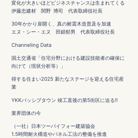
変化が大きいほどビジネスチャンスは生まれてくる
伊藤忠建材 関野 博司 代表取締役社長
30年かかり扉開く、真の耐震木造普及を加速
エヌ・シー・エヌ 田鎖郁男 代表取締役社長
Channeling Data
国土交通省「住宅分野における建設技能者の確保に
向けて（現状分析等）」
得する住まい2025 新たなステージを迎える住宅産
業
YKKパッシブタウン 竣工直後の第5街区に迫る‼
業界団体の今
（一社）日本ツーバイフォー建築協会
1.5時間耐火構造やパネル工法の整備を推進