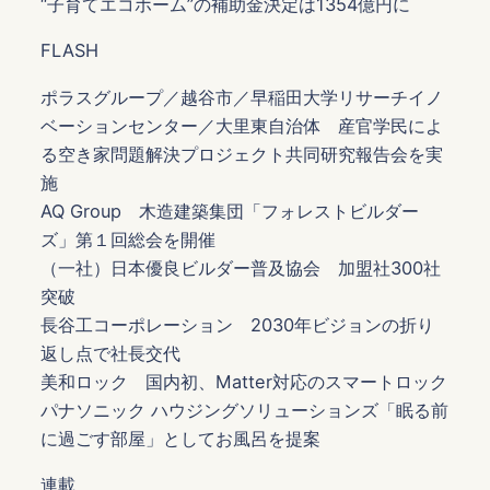
“子育てエコホーム”の補助金決定は1354億円に
FLASH
ポラスグループ／越谷市／早稲田大学リサーチイノ
ベーションセンター／大里東自治体 産官学民によ
る空き家問題解決プロジェクト共同研究報告会を実
施
AQ Group 木造建築集団「フォレストビルダー
ズ」第１回総会を開催
（一社）日本優良ビルダー普及協会 加盟社300社
突破
長谷工コーポレーション 2030年ビジョンの折り
返し点で社長交代
美和ロック 国内初、Matter対応のスマートロック
パナソニック ハウジングソリューションズ「眠る前
に過ごす部屋」としてお風呂を提案
連載