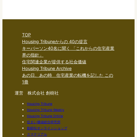
TOP
Housing Tribuneからの 40の提言
キーパーソン40名に聞く 「これからの住宅産業
界の指針」
住宅関連企業が提供する社会価値
Housing Tribune Archive
あの日、あの時 住宅産業の転機を記した この
1冊
運営 株式会社 創樹社
Housing Tribune
Housing Tribune Weekly
Housing Tribune Online
住まい価値総合研究所
創樹社オンラインショップ
スマテリアル