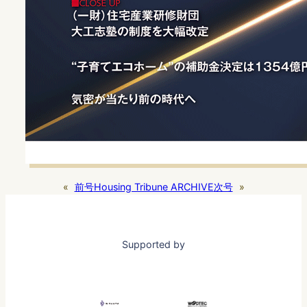
«
前号
Housing Tribune ARCHIVE
次号
»
Supported by