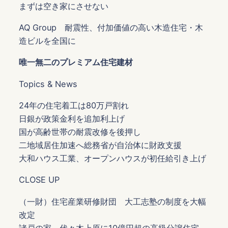
まずは空き家にさせない
AQ Group 耐震性、付加価値の高い木造住宅・木
造ビルを全国に
唯一無二のプレミアム住宅建材
Topics & News
24年の住宅着工は80万戸割れ
日銀が政策金利を追加利上げ
国が高齢世帯の耐震改修を後押し
二地域居住加速へ総務省が自治体に財政支援
大和ハウス工業、オープンハウスが初任給引き上げ
CLOSE UP
（一財）住宅産業研修財団 大工志塾の制度を大幅
改定
諸戸の家 代々木上原に10億円超の高級分譲住宅