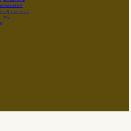
g Tribune Online
い価値総合研究所
社オンラインショップ
テリアル
知能