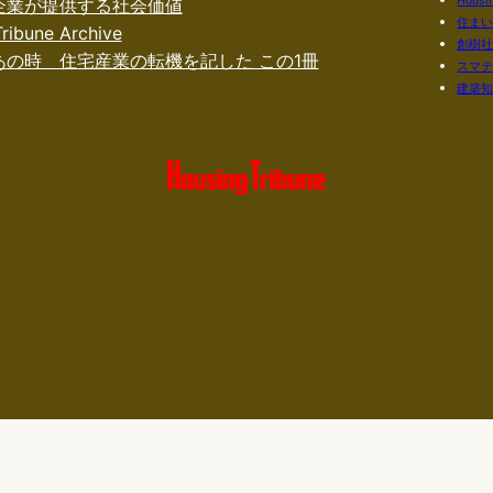
Housin
企業が提供する社会価値
住ま
ribune Archive
創樹
あの時 住宅産業の転機を記した この1冊
スマ
建築