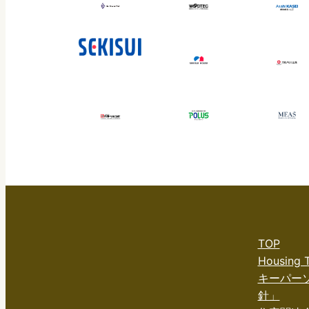
TOP
Housing
キーパー
針」