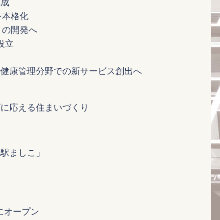
完成
を本格化
」の開発へ
設立
で健康管理分野での新サービス創出へ
ズに応える住まいづくり
の駅ましこ」
にオープン