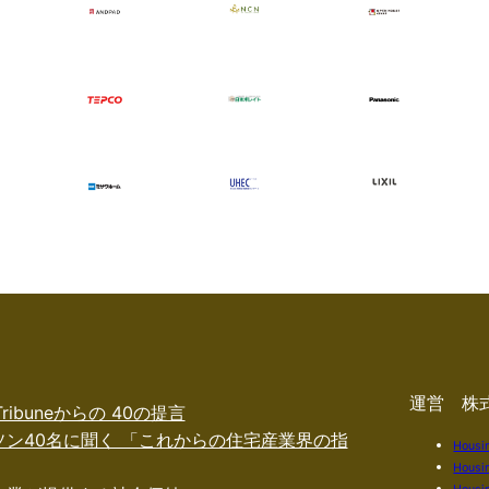
運営 株
 Tribuneからの 40の提言
ソン40名に聞く 「これからの住宅産業界の指
Housi
Housi