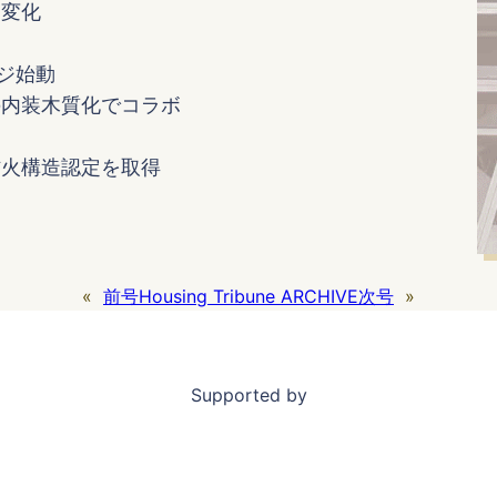
に変化
ジ始動
の内装木質化でコラボ
防火構造認定を取得
«
前号
Housing Tribune ARCHIVE
次号
»
Supported by