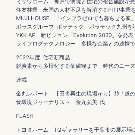
ミサワホーム 神戸で病院と住宅の複合施設が
住友林業 米国の人材不足を解消するFITP事業
MUJI HOUSE 「インフラゼロでも暮らせる家
ポラスグループ ポラテック ポラテック九州を
YKK AP 新ビジョン「Evolution 2030」を発表
ライフログテクノロジー 多様な企業との連携
2022年度 住宅新商品
脱炭素から多様化する価値観まで 時代のニー
連載
金丸レポート 【田舎再生の現場から】㊼「道
食環境ジャーナリスト 金丸弘美 氏
FLASH
トヨタホーム TQギャラリーを千葉市の展示場