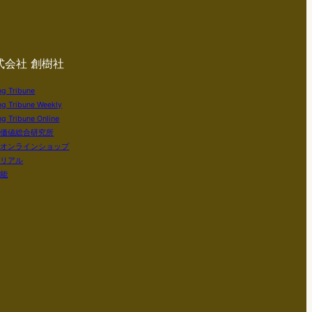
式会社 創樹社
ng Tribune
ng Tribune Weekly
g Tribune Online
い価値総合研究所
社オンラインショップ
テリアル
知能