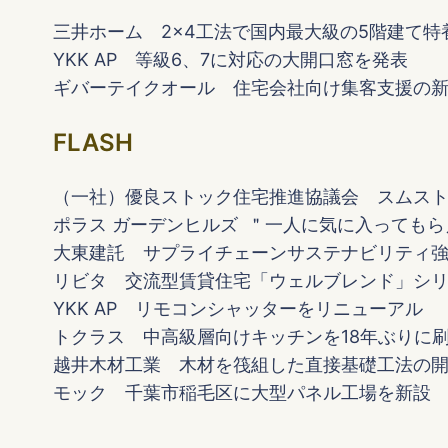
三井ホーム 2×4工法で国内最大級の5階建て特
YKK AP 等級6、7に対応の大開口窓を発表
ギバーテイクオール 住宅会社向け集客支援の
FLASH
（一社）優良ストック住宅推進協議会 スムストッ
ポラス ガーデンヒルズ ＂一人に気に入っても
大東建託 サプライチェーンサステナビリティ
リビタ 交流型賃貸住宅「ウェルブレンド」シ
YKK AP リモコンシャッターをリニューアル
トクラス 中高級層向けキッチンを18年ぶりに
越井木材工業 木材を筏組した直接基礎工法の
モック 千葉市稲毛区に大型パネル工場を新設