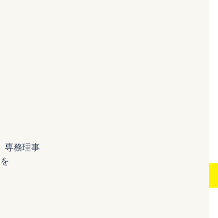
 専務理事
動を