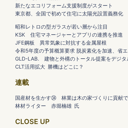
新たなエコリフォーム支援制度がスタート
東京都、全国で初めて住宅に太陽光設置義務化
昭和レトロの型ガラスが若い層から注目
KSK 住宅マネージャーとアプリの連携を推進
JFE鋼板 異常気象に対抗する金属屋根
令和5年度の予算概算要求 脱炭素化を加速、省
GLD-LAB. 建物と外構のトータル提案をデジ
CLT活用拡大 勝機はどこに？
連載
国産材を生かす㉞ 林業は木の家づくりに貢献
林材ライター 赤堀楠雄 氏
CLOSE UP