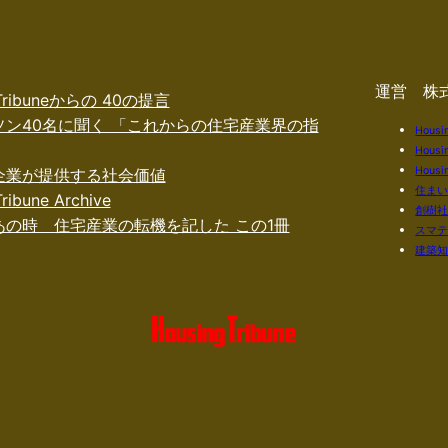
運営 株
 Tribuneからの 40の提言
ソン40名に聞く 「これからの住宅産業界の指
Housi
Housi
Housin
企業が提供する社会価値
住ま
ribune Archive
創樹
あの時 住宅産業の転機を記した この1冊
スマ
建築