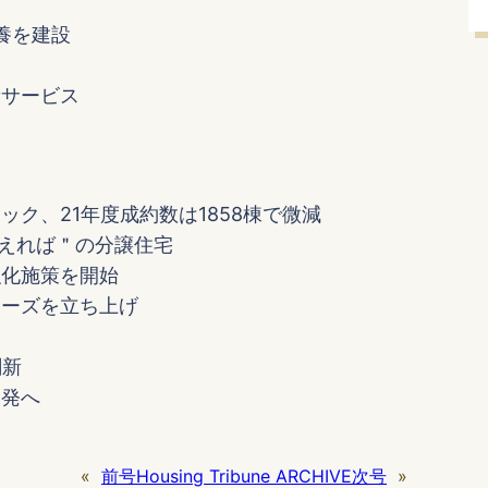
養を建設
新サービス
ク、21年度成約数は1858棟で微減
らえれば＂の分譲住宅
強化施策を開始
リーズを立ち上げ
刷新
開発へ
«
前号
Housing Tribune ARCHIVE
次号
»