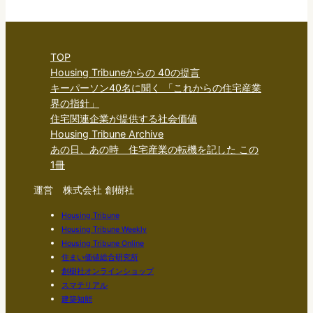
TOP
Housing Tribuneからの 40の提言
キーパーソン40名に聞く 「これからの住宅産業
界の指針」
住宅関連企業が提供する社会価値
Housing Tribune Archive
あの日、あの時 住宅産業の転機を記した この
1冊
運営 株式会社 創樹社
Housing Tribune
Housing Tribune Weekly
Housing Tribune Online
住まい価値総合研究所
創樹社オンラインショップ
スマテリアル
建築知能