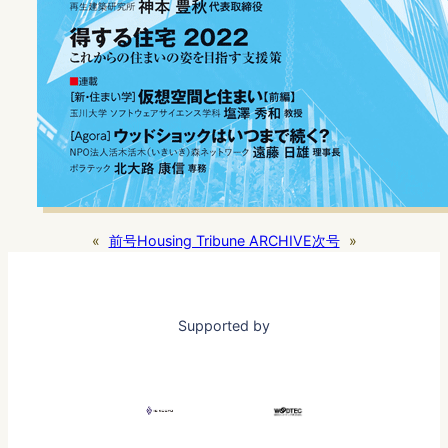
«
前号
Housing Tribune ARCHIVE
次号
»
Supported by