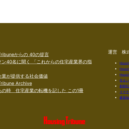
運営 株
 Tribuneからの 40の提言
ソン40名に聞く 「これからの住宅産業界の指
Housi
Housi
Housin
企業が提供する社会価値
住ま
ribune Archive
創樹
あの時 住宅産業の転機を記した この1冊
スマ
建築