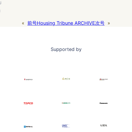
」
」
«
前号
Housing Tribune ARCHIVE
次号
»
Supported by