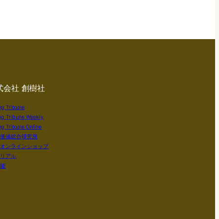
式会社 創樹社
ng Tribune
ng Tribune Weekly
g Tribune Online
い価値総合研究所
社オンラインショップ
テリアル
知能