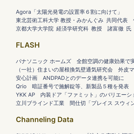
Agora「太陽光発電の設置率６割に向けて」
東北芸術工科大学 教授・みかんぐみ 共同代表 
京都大学大学院 経済学研究科 教授 諸富徹 氏
FLASH
パナソニック ホームズ 全館空調の健康効果で
（一社）住まいの屋根換気壁通気研究会 外皮マ
安心計画 ANDPADとのデータ連携を可能に
Qrio 暗証番号で施解錠等、新製品５種を発表
YKK AP 内装ドア「ファミット」のバリエー
立川ブラインド工業 間仕切「プレイス スウィ
Channeling Data