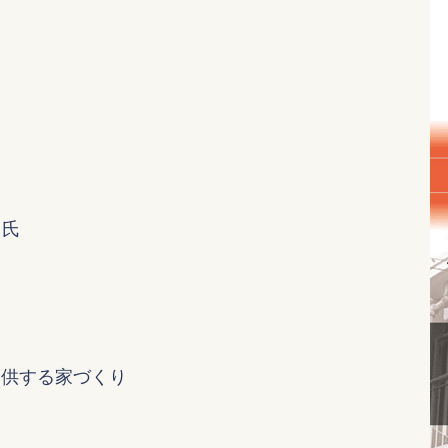
 氏
る
提供する家づくり