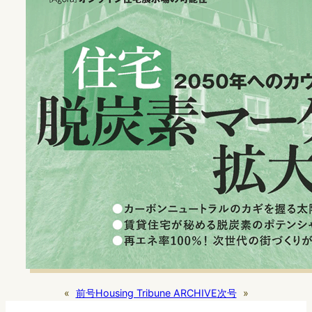
«
前号
Housing Tribune ARCHIVE
次号
»