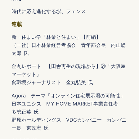
時代に応え進化する塀、フェンス
連載
新・住まい学「林業と住まい」【前編】
（一社）日本林業経営者協会 青年部会長 内山総
太郎 氏
金丸レポート 【田舎再生の現場から】㉙「大阪屋
マーケット」
食環境ジャーナリスト 金丸弘美 氏
Agora テーマ「オンライン住宅展示場の可能性」
日本ユニシス MY HOME MARKET事業責任者
多勢正英 氏
野原ホールディングス VDCカンパニー カンパニ
ー長 東政宏 氏