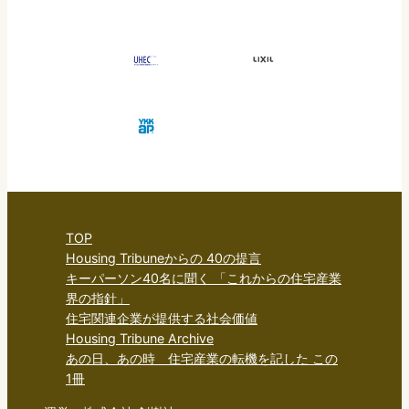
TOP
Housing Tribuneからの 40の提言
キーパーソン40名に聞く 「これからの住宅産業
界の指針」
住宅関連企業が提供する社会価値
Housing Tribune Archive
あの日、あの時 住宅産業の転機を記した この
1冊