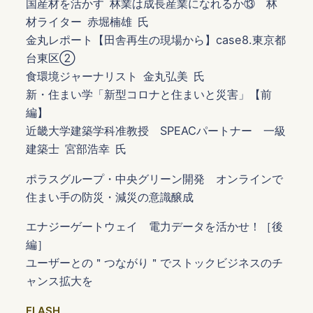
国産材を活かす 林業は成長産業になれるか⑬ 林
材ライター 赤堀楠雄 氏
金丸レポート【田舎再生の現場から】case8.東京都
台東区②
食環境ジャーナリスト 金丸弘美 氏
新・住まい学「新型コロナと住まいと災害」【前
編】
近畿大学建築学科准教授 SPEACパートナー 一級
建築士 宮部浩幸 氏
ポラスグループ・中央グリーン開発 オンラインで
住まい手の防災・減災の意識醸成
エナジーゲートウェイ 電力データを活かせ！［後
編］
ユーザーとの＂つながり＂でストックビジネスのチ
ャンス拡大を
FLASH