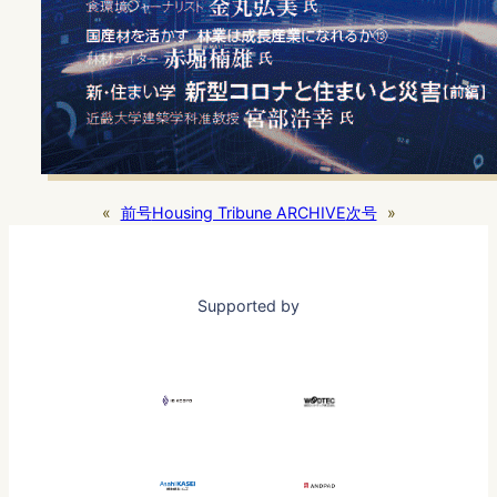
«
前号
Housing Tribune ARCHIVE
次号
»
Supported by