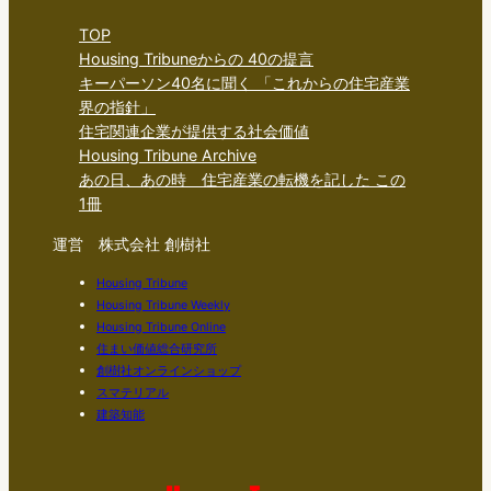
TOP
Housing Tribuneからの 40の提言
キーパーソン40名に聞く 「これからの住宅産業
界の指針」
住宅関連企業が提供する社会価値
Housing Tribune Archive
あの日、あの時 住宅産業の転機を記した この
1冊
運営 株式会社 創樹社
Housing Tribune
Housing Tribune Weekly
Housing Tribune Online
住まい価値総合研究所
創樹社オンラインショップ
スマテリアル
建築知能