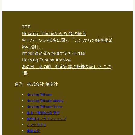
TOP
Housing Tribuneからの 40の提言
キーパーソン40名に聞く 「これからの住宅産業
界の指針」
住宅関連企業が提供する社会価値
Housing Tribune Archive
あの日、あの時 住宅産業の転機を記した この
1冊
運営 株式会社 創樹社
Housing Tribune
Housing Tribune Weekly
Housing Tribune Online
住まい価値総合研究所
創樹社オンラインショップ
スマテリアル
建築知能