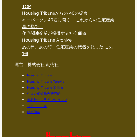
TOP
Housing Tribuneからの 40の提言
キーパーソン40名に聞く 「これからの住宅産業
界の指針」
住宅関連企業が提供する社会価値
Housing Tribune Archive
あの日、あの時 住宅産業の転機を記した この
1冊
運営 株式会社 創樹社
Housing Tribune
Housing Tribune Weekly
Housing Tribune Online
住まい価値総合研究所
創樹社オンラインショップ
スマテリアル
建築知能