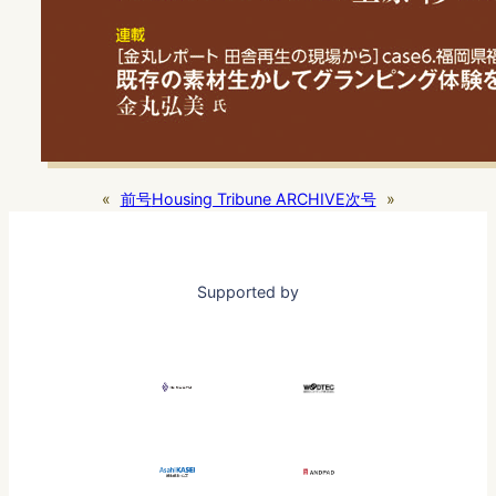
«
前号
Housing Tribune ARCHIVE
次号
»
Supported by