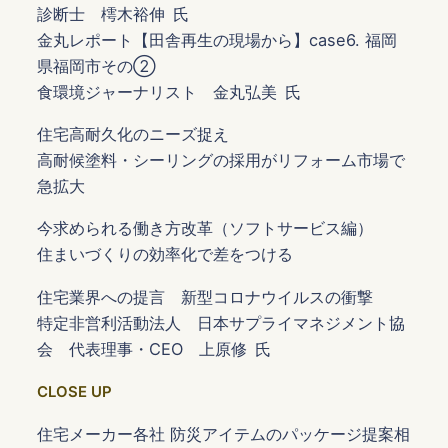
診断士 樗木裕伸 氏
金丸レポート【田舎再生の現場から】case6. 福岡
県福岡市その②
食環境ジャーナリスト 金丸弘美 氏
住宅高耐久化のニーズ捉え
高耐候塗料・シーリングの採用がリフォーム市場で
急拡大
今求められる働き方改革（ソフトサービス編）
住まいづくりの効率化で差をつける
住宅業界への提言 新型コロナウイルスの衝撃
特定非営利活動法人 日本サプライマネジメント協
会 代表理事・CEO 上原修 氏
CLOSE UP
住宅メーカー各社 防災アイテムのパッケージ提案相