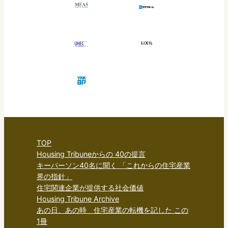
TOP
Housing Tribuneからの 40の提言
キーパーソン40名に聞く 「これからの住宅産業
界の指針」
住宅関連企業が提供する社会価値
Housing Tribune Archive
あの日、あの時 住宅産業の転機を記した この
1冊