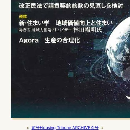
«
前号
Housing Tribune ARCHIVE
次号
»