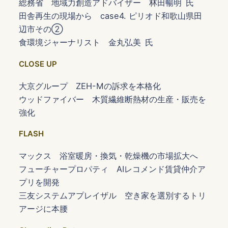
総務省 地域力創造アドバイザー 林田暢明 氏
田舎再生の現場から case4. ピリオド和歌山県田
辺市その②
食環境ジャーナリスト 金丸弘美 氏
CLOSE UP
大京グループ ZEH-Mの訴求を本格化
ウッドファイバー 木質繊維断熱材の生産・販売を
強化
FLASH
マックス 浴室暖房・換気・乾燥機の市場拡大へ
フューチャープロパティ AIレコメンド賃貸仲介ア
プリを開発
三友システムアプレイザル 空き家を選別するトリ
アージに本腰