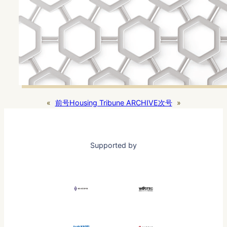
«
前号
Housing Tribune ARCHIVE
次号
»
Supported by