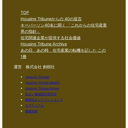
TOP
Housing Tribuneからの 40の提言
キーパーソン40名に聞く 「これからの住宅産業
界の指針」
住宅関連企業が提供する社会価値
Housing Tribune Archive
あの日、あの時 住宅産業の転機を記した この
1冊
運営 株式会社 創樹社
Housing Tribune
Housing Tribune Weekly
Housing Tribune Online
住まい価値総合研究所
創樹社オンラインショップ
スマテリアル
建築知能