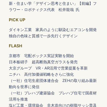
新・住まい学「デザイン思考と住まい」【前編】フ
ラワー・ロボティクス代表 松井龍哉 氏
PICK UP
ダイキン工業 家具のように馴染むエアコンを開発
独自の色味と質感で一歩先行くデザイン
FLASH
京都市 宅配ボックス実証実験を開始
日本板硝子 超高断熱真空ガラスを発売
大京グループ VR・AR活用で営業提案を革新
ニチハ 高付加価値戦略をさらに強化
（一社）住宅生産団体連合会 ZEHの取り組み最新
動向を世界に発信
（一社）プレハブ建築協会 プレハブ住宅で国産材
活用を推進
塩ビ工業・環境協会 非木造向けの樹脂サッシ普及