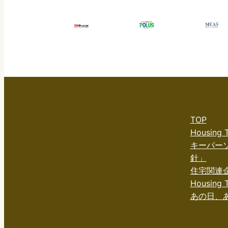
TOP
Housing
キーパー
針」
住宅関連
Housing T
あの日、