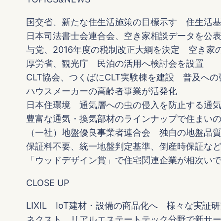
国交省、新たな住生活施策の目標示す 住生活
日本司法書士会連合会、空き家相談データを公
与党、2016年度の税制改正大綱を決定 空き
厚労省、観光庁 民泊の活用へ検討会を設置
CLT協会、つくばにCLT実験棟を建設 普及へ
ハウスメーカーの高齢者事業が活発化
日本住環境 通気層への虫の侵入を防止する通
豊富な通気・換気部材のラインナップで住まい
（一社）地盤優良事業者連合会 独自の地盤品
保証料不要、統一地盤判定基準、倒産時保証な
「ウッドデザイン賞」で住宅関連企業が相次い
CLOSE UP
LIXIL IoT建材・設備の商品化へ 様々な実証
ネクスト リアルエステートテック分野で新サ