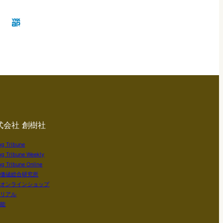
式会社 創樹社
ng Tribune
ng Tribune Weekly
g Tribune Online
い価値総合研究所
社オンラインショップ
テリアル
知能