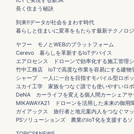
ICTで実現する新3K
長く住まう秘訣
到来!!データが社会をまわす時代
暮らしと住まいに変革をもたらす最新テクノロ
ヤフー モノとWEBのプラットフォーム
Cerevo 暮らしを革新するIoTデバイス
エアロセンス ドローンで効率化する施工管理
竹中工務店 IoTで高度な作業を容易にする建物
シャープ 一人に一台を目指すモバイル型ロボ
ユカイ工学 家族をつなぐ誰でも使いやすいロ
DeNA カーライフを変える個人間カーシェアサ
MIKAWAYA21 ドローンを活用した未来の御用
ガイアックス 旅行者と地元案内人をつなぐマ
PSソリューションズ 農業のIoT化を支援する
TOPICS&NEWS