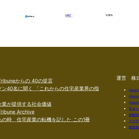
運営 株
 Tribuneからの 40の提言
ソン40名に聞く 「これからの住宅産業界の指
Housi
Housi
Housin
企業が提供する社会価値
住ま
ribune Archive
創樹
あの時 住宅産業の転機を記した この1冊
スマ
建築