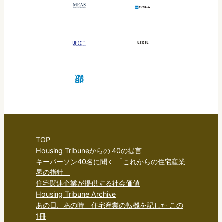
TOP
Housing Tribuneからの 40の提言
キーパーソン40名に聞く 「これからの住宅産業
界の指針」
住宅関連企業が提供する社会価値
Housing Tribune Archive
あの日、あの時 住宅産業の転機を記した この
1冊