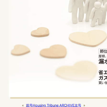
«
前号
Housing Tribune ARCHIVE
次号
»