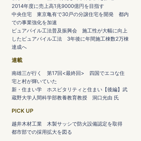
2014年度に売上高1兆9000億円を目指す
中央住宅 東京亀有で30戸の分譲住宅を開発 都内
での事業強化を加速
ピュアパイル工法普及振興会 施工性が大幅に向上
したピュアパイル工法 3年後に年間施工棟数2万棟
達成へ
連載
南雄三が行く 第17回<最終回> 四国でエコな住
宅と村が輝いていた
新・住まい学 ホスピタリティと住まい【後編】武
蔵野大学人間科学部教養教育教授 洞口光由 氏
PICK UP
越井木材工業 木製サッシで防火設備認定を取得
都市部での採用拡大を図る