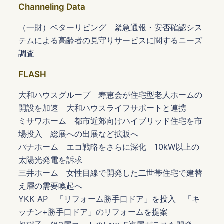
Channeling Data
（一財）ベターリビング 緊急通報・安否確認シス
テムによる高齢者の見守りサービスに関するニーズ
調査
FLASH
大和ハウスグループ 寿恵会が住宅型老人ホームの
開設を加速 大和ハウスライフサポートと連携
ミサワホーム 都市近郊向けハイブリッド住宅を市
場投入 総展への出展など拡販へ
パナホーム エコ戦略をさらに深化 10kW以上の
太陽光発電を訴求
三井ホーム 女性目線で開発した二世帯住宅で建替
え層の需要喚起へ
YKK AP 「リフォーム勝手口ドア」を投入 「キ
ッチン+勝手口ドア」のリフォームを提案