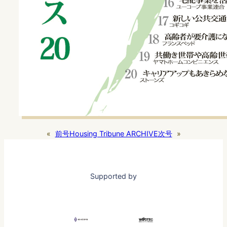
«
前号
Housing Tribune ARCHIVE
次号
»
Supported by