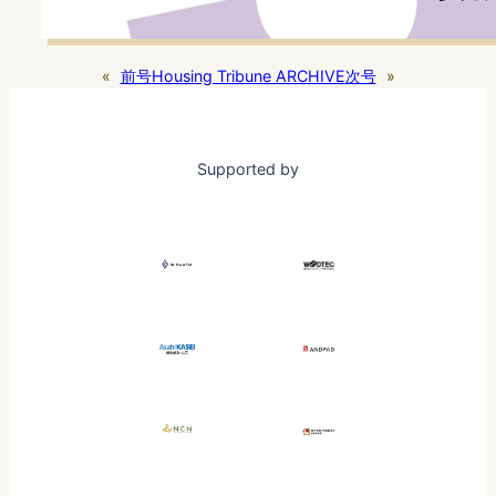
«
前号
Housing Tribune ARCHIVE
次号
»
Supported by