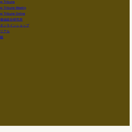
ng Tribune
ng Tribune Weekly
g Tribune Online
い価値総合研究所
社オンラインショップ
テリアル
知能