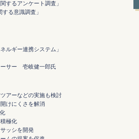
に関するアンケート調査」
関する意識調査」
」
エネルギー連携システム」
】
ューサー 壱岐健一郎氏
コツアーなどの実施も検討
の開けにくさを解消
強化
を積極化
製サッシを開発
ォームの提案を促進