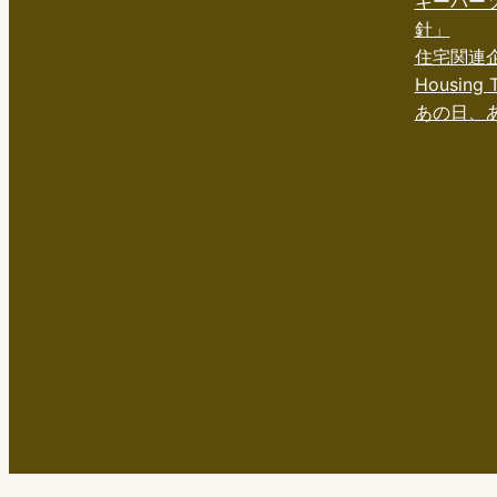
キーパー
針」
住宅関連
Housing T
あの日、