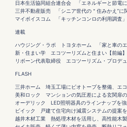
日本生活協同組合連合会 「エネルギーと節電
三井不動産販売 「シニア世代の＂住みかえ”に
マイボイスコム 「キッチンコンロの利用調査
連載
ハウジング・ラボ トヨタホーム 「家と車の
新・住まい学 エコツーリズムと住まい【前編
リボーン代表取締役 エコツーリズム・プロデ
FLASH
三井ホーム 埼玉工場にビオトープを整備、エ
美和ロック マンションの気圧差による玄関扉
オーデリック LED照明器具のラインナップを
ビイック 戸建て住宅向け減震システムの提案
越井木材工業 熱処理木材を活用し、高性能木
セイキ販売 軽くて薄い内窓を発売、断熱リフ