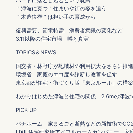
ハードに落とし込むという呪縛
＂津波に克つ＂住まいや街の姿を追う
＂木造復権＂は担い手の育成から
復興需要、節電特需、消費者意識の変化など
3.11以降の住宅市場 噂と真実
TOPICS＆NEWS
国交省・林野庁が地域材の利用拡大をさらに推
環境省 家庭のエコ度を診断し改善を促す
東京都が住宅・街づくり版「東京ルール」の構
わかりはじめた津波と住宅の関係 2.6mの津
PICK UP
パナホーム 家まるごと断熱などの新技術でCO
LIXIL住宅研究所アイフルホームカンパニー 