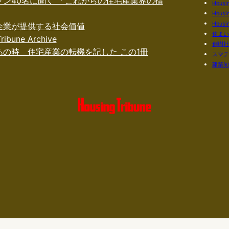
ソン40名に聞く 「これからの住宅産業界の指
Housi
Housi
Housin
企業が提供する社会価値
住ま
ribune Archive
創樹
あの時 住宅産業の転機を記した この1冊
スマ
建築