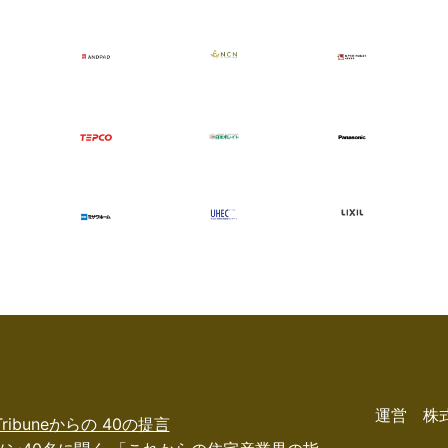
運営 株
 Tribuneからの 40の提言