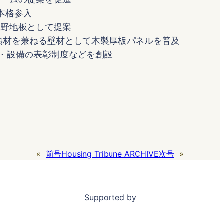
本格参入
の野地板として提案
断熱材を兼ねる壁材として木製厚板パネルを普及
材・設備の表彰制度などを創設
«
前号
Housing Tribune ARCHIVE
次号
»
Supported by