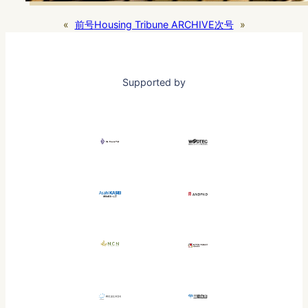
«
前号
Housing Tribune ARCHIVE
次号
»
Supported by