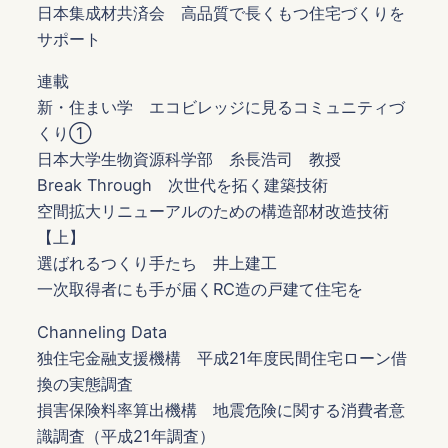
日本集成材共済会 高品質で長くもつ住宅づくりを
サポート
連載
新・住まい学 エコビレッジに見るコミュニティづ
くり①
日本大学生物資源科学部 糸長浩司 教授
Break Through 次世代を拓く建築技術
空間拡大リニューアルのための構造部材改造技術
【上】
選ばれるつくり手たち 井上建工
一次取得者にも手が届くRC造の戸建て住宅を
Channeling Data
独住宅金融支援機構 平成21年度民間住宅ローン借
換の実態調査
損害保険料率算出機構 地震危険に関する消費者意
識調査（平成21年調査）