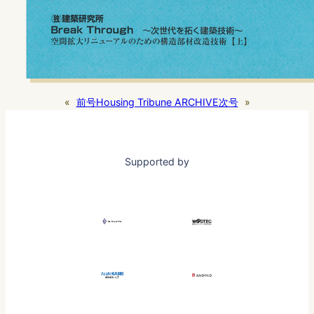
«
前号
Housing Tribune ARCHIVE
次号
»
Supported by