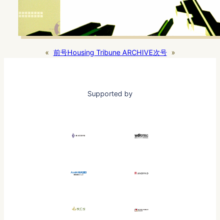
«
前号
Housing Tribune ARCHIVE
次号
»
Supported by