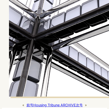
«
前号
Housing Tribune ARCHIVE
次号
»