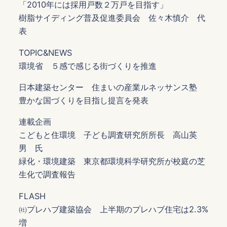
「2010年には採用戸数２万戸を目指す」
樹脂サイディング普及促進委員会 佐々木慎介 代
表
TOPIC&NEWS
環境省 ５感で感じる街づくりを推進
日本建築センター 住まいの産業ルネッサンス塾
豊かな国づくりを目指し提言を発表
連載企画
こどもと住環境 子ども調査研究所所長 高山英
男 氏
緑化・環境建築 東京都環境科学研究所が校庭の芝
生化で調査報告
FLASH
㈳プレハブ建築協会 上半期のプレハブ住宅は2.3%
増