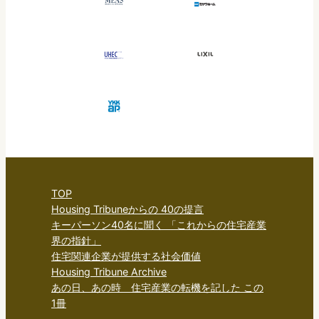
TOP
Housing Tribuneからの 40の提言
キーパーソン40名に聞く 「これからの住宅産業
界の指針」
住宅関連企業が提供する社会価値
Housing Tribune Archive
あの日、あの時 住宅産業の転機を記した この
1冊