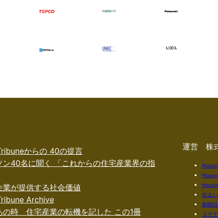
運営 株
 Tribuneからの 40の提言
ソン40名に聞く 「これからの住宅産業界の指
Housi
Housi
Housin
企業が提供する社会価値
住ま
ribune Archive
創樹
あの時 住宅産業の転機を記した この1冊
スマ