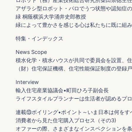
ロボット（独）産業技術総合研究所柴田崇徳主
アザラシ型ロボット・パロでうつ状態や認知症
緑 桐蔭横浜大学涌井史郎教授
緑によって豊かさを感じる心は私たちに既に組
特集・インデックス
News Scope
積水化学・積水ハウスが共同で委員会を設置、
（財）住宅保証機構、住宅性能保証制度の登録戸
Interview
輸入住宅産業協議会•町田ひろ子副会長
ライフスタイルプランナーは生活者が認めるプ
連載⑬ボイリング•ポイント～いま日本は何をす
消費者から見た住宅購入プロセス（その3)
オファーの際、さまざまなインスペクションを