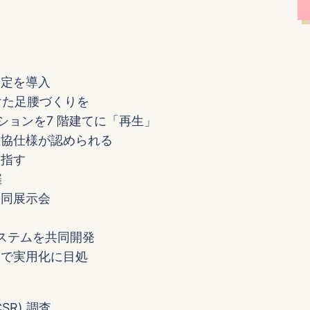
協定を導入
けた足腰づくりを
ションを7 階建てに「再生」
住協仕様が認められる
目指す
催
合同展示会
ステムを共同開発
験で実用化に目処
R) 調査