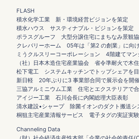
FLASH
積水化学工業 新・環境経営ビジョンを策定
積水ハウス サスティナブル・ビジョンを策定
ポラスグルーフ 大型分譲住宅にまちなみ景観
クレバリーホーム 05年は「第2 の創業」に向
ミうクルスリーコーポレーション 4階建てマン
（社）日本木造住宅産業協会 省令準耐火で木
松下電工 システムキッチンでトップシェアを
新日軽 20年ぷりに3 事業部合同で展示会を開
三協アルミニウム工業 住宅とエクステリアで
アイジー工業 石川会長に内閣総理大臣表彰
清水建設•シャープ 除菌イオンのダクト搬送シ
桐狙主宅産業清報サービス 電子タグの実証実
Channeling Data
（財）社会経済生産性本部「企業の社会的責任(CS