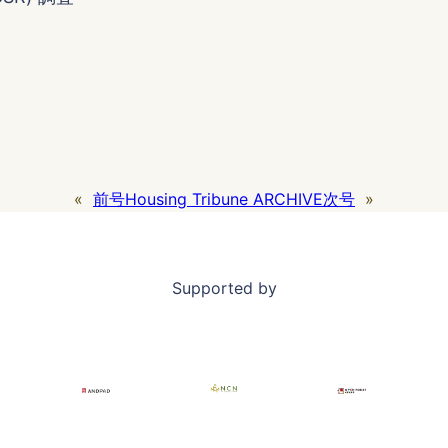
«
前号
Housing Tribune ARCHIVE
次号
»
Supported by