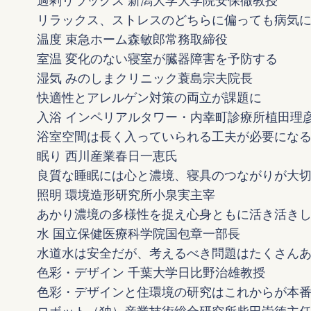
過剰リラックス 新潟大学大学院安保徹教授
リラックス、ストレスのどちらに偏っても病気
温度 束急ホーム森敏郎常務取締役
室温 変化のない寝室が臓器障害を予防する
湿気 みのしまクリニック蓑島宗夫院長
快適性とアレルゲン対策の両立が課題に
入浴 インペリアルタワー・内幸町診療所植田理
浴室空間は長く入っていられる工夫が必要にな
眠り 西川産業春日一恵氏
良質な睡眠には心と濃境、寝具のつながりが大
照明 環境造形研究所小泉実主宰
あかり濃境の多様性を捉え心身ともに活き活き
水 国立保健医療科学院国包章一部長
水道水は安全だが、考えるべき問題はたくさん
色彩・デザイン 千葉大学日比野治雄教授
色彩・デザインと住環境の研究はこれからが本