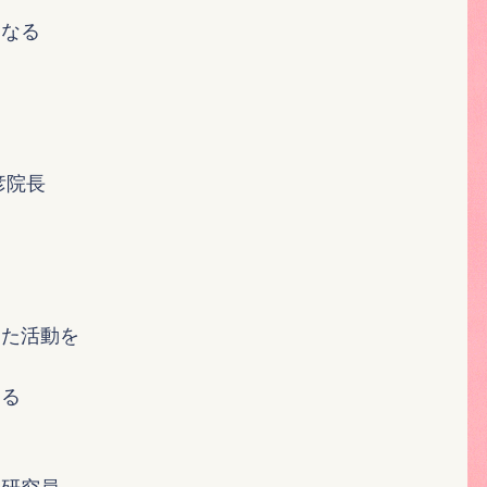
になる
彦院長
る
切
した活動を
ある
番