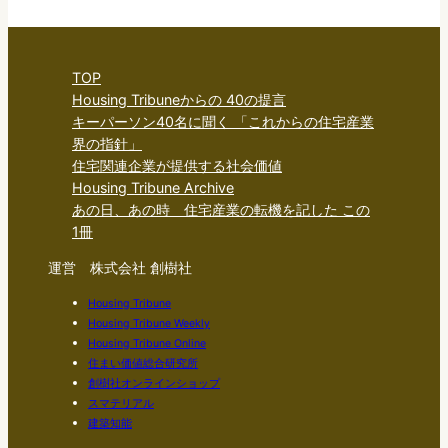
TOP
Housing Tribuneからの 40の提言
キーパーソン40名に聞く 「これからの住宅産業
界の指針」
住宅関連企業が提供する社会価値
Housing Tribune Archive
あの日、あの時 住宅産業の転機を記した この
1冊
運営 株式会社 創樹社
Housing Tribune
Housing Tribune Weekly
Housing Tribune Online
住まい価値総合研究所
創樹社オンラインショップ
スマテリアル
建築知能