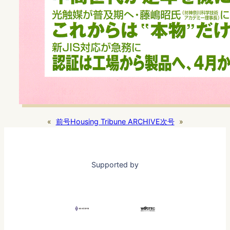
«
前号
Housing Tribune ARCHIVE
次号
»
Supported by