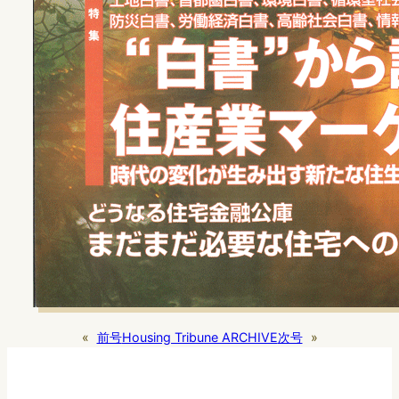
«
前号
Housing Tribune ARCHIVE
次号
»