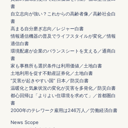
書
自立志向が強い？これからの高齢者像／高齢社会白
書
高まる自分磨ぎ志向／レジャー白書
情報通信機器の普及でライフスタイルが変化／情報
適信白書
環境配慮が企業のバランスシートを支える／通商白
書
家も事務所も選択条件は利用価値／土地白書
土地利用を促す不動産証券化／土地白書
”災害が起きやすい国” 日本／防災白書
温暖化と気象状況の変化が災害を多発化／防災白書
都心回帰は「よりよい住環境を求めて」／首都圏白
書
2000年のテレワーク雇用は246万人／労働経済白書
News Scope