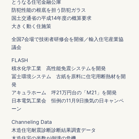
とうなる住宅金融公庫
防犯性能の根底を担う防犯ガラス
国土交通省の平成14年度の概算要求
大きく動く住施策
全国7会場で技術者研修会を開催／輸入住宅産業協
議会
FLASH
積水化学工業 高性能免震システムを開発
冨士環境システム 古紙を原料に住宅用断熱材を開
発
アキュラホーム 坪21万円台の「M21」を開発
日本電気工業会 恒例の11月9日換気の日キャンペ
ーン
Channeling Data
木造住宅耐震診断診断結果調査データ
木造住宅の半数が倒壊の危機