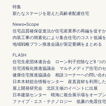
特集
新たなステージを迎えた高齢者配慮住宅
News•Scope
住宅品質確保促進法が住宅産業界の再編を促す
内装工事の簡素化により集合住宅のコスト低減
地域戦略プラン推進会議が策定要綱をまとめる
FLASH
住宅生産団体連合会 ローン利子控除など8 つ
住宅清報化推進協議会 マルチメディア住宅の
健康住宅推進協議会 相談コーナーヘの問い合
日本木材総合情報センター 産直資材を利用し
屋上開発研究会 北区主催のイベントに出展
日本建築センター 晴海に複合展示場をオープ
ファイプ・エス・テクノロジー 低廉の免震住