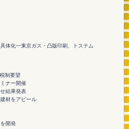
か
を具体化一東京ガス・凸版印刷、トステム
の税制要望
セミナー開催
わせ結果発表
た建材をアピール
ン
宅を開発