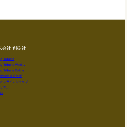
式会社 創樹社
ng Tribune
ng Tribune Weekly
g Tribune Online
い価値総合研究所
社オンラインショップ
テリアル
知能