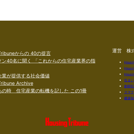
運営 株
 Tribuneからの 40の提言
ソン40名に聞く 「これからの住宅産業界の指
Housi
Housi
Housin
企業が提供する社会価値
住ま
ribune Archive
創樹
あの時 住宅産業の転機を記した この1冊
スマ
建築