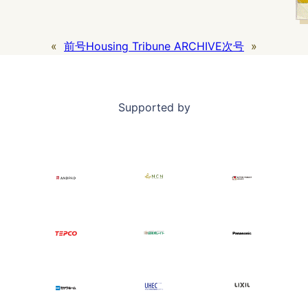
«
前号
Housing Tribune ARCHIVE
次号
»
Supported by