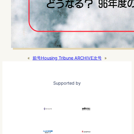
«
前号
Housing Tribune ARCHIVE
次号
»
Supported by