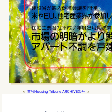
«
前号
Housing Tribune ARCHIVE
次号
»