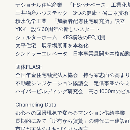
ナショナル住宅産業 「HSパナベース」工業化
三井物産ハウステック 3つの健康・省エネ技術
積水化学工業 「加齢者配慮住宅研究所」設立
YKK 設立60周年の新しいスタート
シェルターホーム KES構法のFC展開
太平住宅 展示場展開を本格化
シンドラーエレベータ 日本事業展開を本格始
団体FLASH
全国年金住宅融資法人協会 持ち家志向の高ま
不動産シンジケーション協議会 定借事業のシ
ハイパービルディング研究会 高さ1000mのビ
Channeling Data
都心への回帰現象で変わるマンション供給事業
長期的にみて「所有から賃貸」の時代に一建設
市民が主体のまちづくりを提言