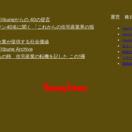
運営 株
 Tribuneからの 40の提言
ソン40名に聞く 「これからの住宅産業界の指
Housi
Housi
Housin
企業が提供する社会価値
住ま
ribune Archive
創樹
あの時 住宅産業の転機を記した この1冊
スマ
建築