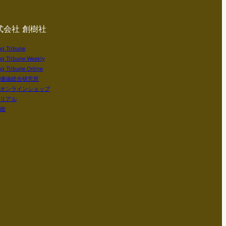
式会社 創樹社
ng Tribune
ng Tribune Weekly
g Tribune Online
い価値総合研究所
社オンラインショップ
テリアル
知能