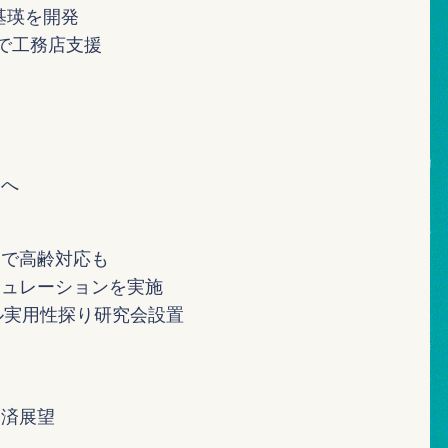
基瑛を開発
で工務店支援
動へ
りで高齢対応も
ミュレーションを実施
ル実用性探り研究会設置
経済展望