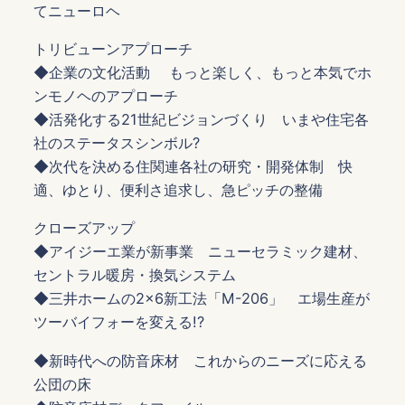
てニューロヘ
トリビューンアプローチ
◆企業の文化活動 もっと楽しく、もっと本気でホ
ンモノヘのアプローチ
◆活発化する21世紀ビジョンづくり いまや住宅各
社のステータスシンボル?
◆次代を決める住関連各社の研究・開発体制 快
適、ゆとり、便利さ追求し、急ピッチの整備
クローズアップ
◆アイジーエ業が新事業 ニューセラミック建材、
セントラル暖房・換気システム
◆三井ホームの2×6新工法「M-206」 エ場生産が
ツーバイフォーを変える!?
◆新時代への防音床材 これからのニーズに応える
公団の床