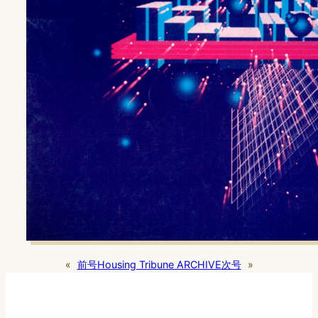
«
前号
Housing Tribune ARCHIVE
次号
»